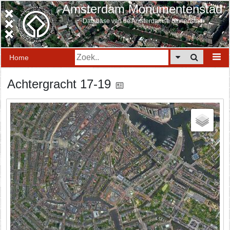
Amsterdam Monumentenstad
Database van de Amsterdamse binnenstad
Home
Achtergracht 17-19