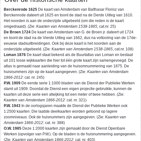
Berckenrode 1625
De kaart van Amsterdam van Balthasar Florisz van
Berckenrode dateert uit 1625 en toont de stad na de Derde Uitleg van 1610.
Het noorden is aan de onderzijde uitgebeeld (om die reden is de kaart
omgedraaid). (Zie:
Kaarten van Amsterdam 1538-1865
, cat.nr. 25)
De Broen 1724
De kaart van Amsterdam van G. de Broen jr. dateert uit 1724
en toont de stad na de Vierde Uitleg van 1662, dus na voltooiing van de 17de-
eeuwse stadsuitbreidingen. Ook bij deze kaart is het noorden aan de
onderzijde uitgebeeld. (Zie:
Kaarten van Amsterdam 1538-1865
, cat.nr. 108)
Loman 1876
De kaart staat bekend als de Buurtatlas van Loman en bestaat
uit 101 losse wijkkaarten die hier tot één grote kaart zijn samengevoegd. De
atlas is gemaakt naar aanleiding van de huisomnummering van 1875. De
huisnummers zijn op de kaart aangegeven. (Zie:
Kaarten van Amsterdam
1866-2012
: cat. nr. 245)
P.W. 1909
De eerste serie 1:1000 bladen van de Dienst der Publieke Werken
stamt uit 1909. Doordat de Dienst een eigen projectie gebruikte, kunnen de
kaarten uit deze serie een afwijking tot een meter of twee hebben. (Zie:
Kaarten van Amsterdam 1866-2012
: cat. nr. 321)
P.W. 1943
In de oorlogsjaren maakte de Dienst der Publieke Werken ook
1:2500 kaarten. Die laatste deelkaarten worden getoond op lagere
zoomniveaus. Ook de huisnummers zijn aangegeven. (Zie:
Kaarten van
Amsterdam 1866-2012
: cat. nr. 388)
O.W. 1985
Deze 1:2000 kaarten zijn gemaakt door de Dienst Openbare
Werken (opvolger van P.W.). Op de bladen is de huisnummering aangegeven.
(Zie:
Kaarten van Amsterdam 1866-2012
: cat. nr. 403)