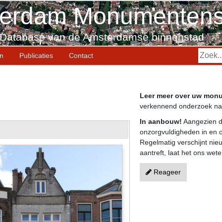
erdam Monumentens
Database van de Amsterdamse binnenstad
en
Publicaties
Contact
Leer meer over uw mon
verkennend onderzoek naa
In aanbouw!
Aangezien d
onzorgvuldigheden in en o
Regelmatig verschijnt nieu
aantreft, laat het ons wete
Reageer