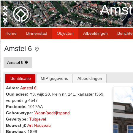
Amst
Home
Binnenstad
Objecten
Afbeeldingen
Bericht
Amstel 6
Amstel 8
Identificatie
MIP-gegevens
Afbeeldingen
Adres:
Amstel 6
Oud adres:
Y3, wijk 28, klein nr. 141, kadaster I369,
verponding 4547
Postcode:
1017AA
Gebouwtype:
Woon/bedrijfspand
Geveltype:
Tuitgevel
Bouwstijl:
Art Nouveau
Bouwjaar:
1899