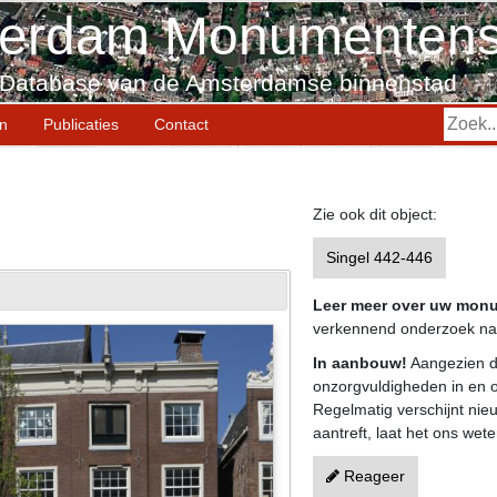
erdam Monumentens
Database van de Amsterdamse binnenstad
en
Publicaties
Contact
Zie ook dit object:
Singel 442-446
Leer meer over uw mon
verkennend onderzoek naa
In aanbouw!
Aangezien d
onzorgvuldigheden in en o
Regelmatig verschijnt nieu
aantreft, laat het ons wete
Reageer