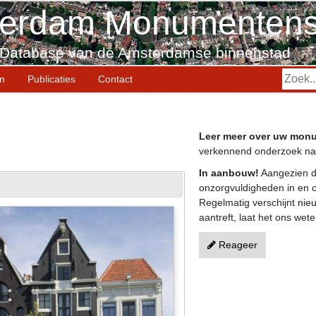
erdam Monumentens
Database van de Amsterdamse binnenstad
en
Publicaties
Contact
Leer meer over uw mon
verkennend onderzoek naa
In aanbouw!
Aangezien d
onzorgvuldigheden in en o
Regelmatig verschijnt nieu
aantreft, laat het ons wete
Reageer