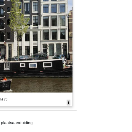
ht 73
n plaatsaanduiding.