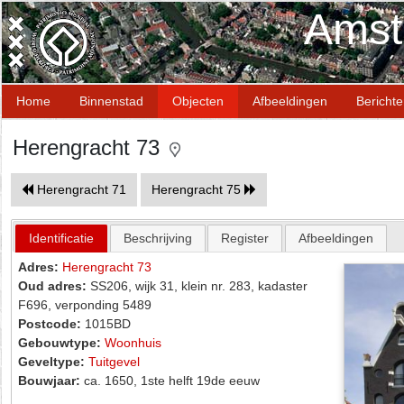
Amst
Home
Binnenstad
Objecten
Afbeeldingen
Bericht
Herengracht 73
Herengracht 71
Herengracht 75
Identificatie
Beschrijving
Register
Afbeeldingen
Adres:
Herengracht 73
Oud adres:
SS206, wijk 31, klein nr. 283, kadaster
F696, verponding 5489
Postcode:
1015BD
Gebouwtype:
Woonhuis
Geveltype:
Tuitgevel
Bouwjaar:
ca. 1650, 1ste helft 19de eeuw