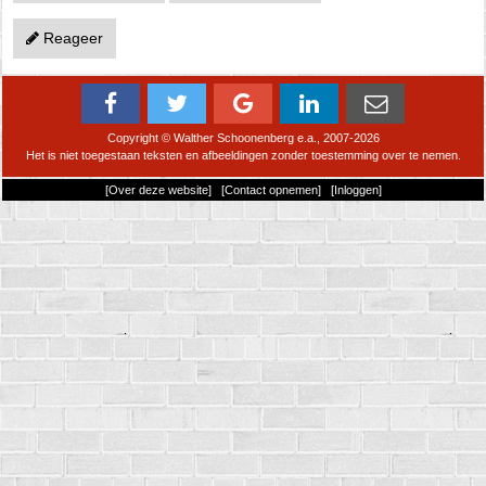
Reageer
Copyright © Walther Schoonenberg e.a., 2007-2026
Het is niet toegestaan teksten en afbeeldingen zonder toestemming over te nemen.
[
Over deze website
] [
Contact opnemen
] [
Inloggen
]