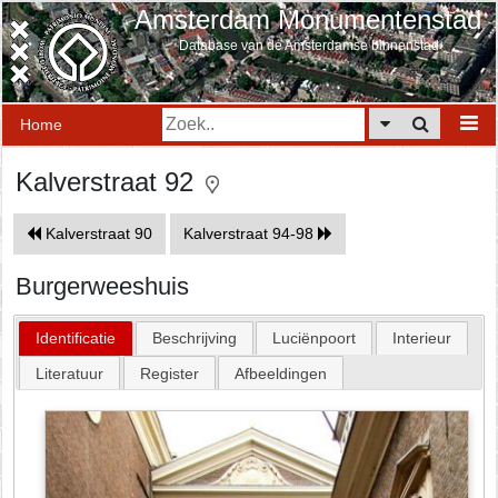
Amsterdam Monumentenstad
Database van de Amsterdamse binnenstad
Home
Kalverstraat 92
Kalverstraat 90
Kalverstraat 94-98
Burgerweeshuis
Identificatie
Beschrijving
Luciënpoort
Interieur
Literatuur
Register
Afbeeldingen