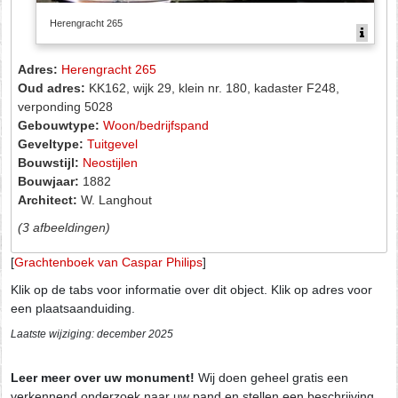
Herengracht 265
Adres:
Herengracht 265
Oud adres:
KK162, wijk 29, klein nr. 180, kadaster F248,
verponding 5028
Gebouwtype:
Woon/bedrijfspand
Geveltype:
Tuitgevel
Bouwstijl:
Neostijlen
Bouwjaar:
1882
Architect:
W. Langhout
(3 afbeeldingen)
[
Grachtenboek van Caspar Philips
]
Klik op de tabs voor informatie over dit object. Klik op adres voor
een plaatsaanduiding.
Laatste wijziging: december 2025
Leer meer over uw monument!
Wij doen geheel gratis een
verkennend onderzoek naar uw pand en stellen een beschrijving