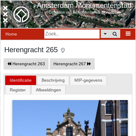
Amsterdam Monumentenstad
Database van de Amsterdamse binnenstad
Home
Herengracht 265
Herengracht 263
Herengracht 267
Identificatie
Beschrijving
MIP-gegevens
Register
Afbeeldingen