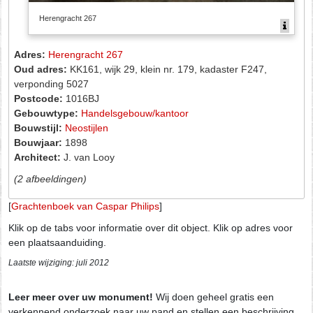
Herengracht 267
Adres:
Herengracht 267
Oud adres:
KK161, wijk 29, klein nr. 179, kadaster F247,
verponding 5027
Postcode:
1016BJ
Gebouwtype:
Handelsgebouw/kantoor
Bouwstijl:
Neostijlen
Bouwjaar:
1898
Architect:
J. van Looy
(2 afbeeldingen)
[
Grachtenboek van Caspar Philips
]
Klik op de tabs voor informatie over dit object. Klik op adres voor
een plaatsaanduiding.
Laatste wijziging: juli 2012
Leer meer over uw monument!
Wij doen geheel gratis een
verkennend onderzoek naar uw pand en stellen een beschrijving