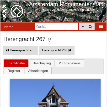
Amsterdam Monumentenstad
Database van de Amsterdamse binnenstad
Home
Herengracht 267
Herengracht 265
Herengracht 269
Identificatie
Beschrijving
MIP-gegevens
Register
Afbeeldingen