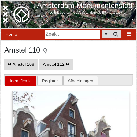
Amsterdam Monumentenstad
Database van de Amsterdamse binnenstad
Home
Amstel 110
Amstel 108
Amstel 112
Identificatie
Register
Afbeeldingen