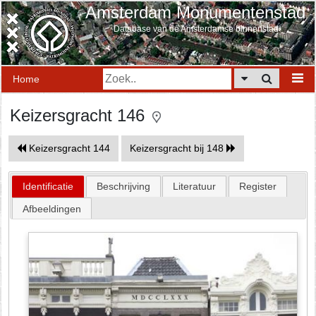
Amsterdam Monumentenstad
Database van de Amsterdamse binnenstad
Home
Keizersgracht 146
Keizersgracht 144
Keizersgracht bij 148
Identificatie
Beschrijving
Literatuur
Register
Afbeeldingen