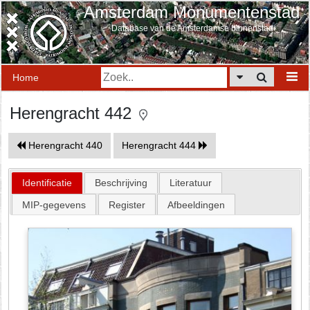
Amsterdam Monumentenstad
Database van de Amsterdamse binnenstad
Home
Herengracht 442
Herengracht 440
Herengracht 444
Identificatie
Beschrijving
Literatuur
MIP-gegevens
Register
Afbeeldingen