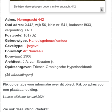
De bijzondere gebogen gevel van Herengracht 442
Adres:
Herengracht 442
Oud adres:
X442, wijk 56, klein nr. 541, kadaster I933,
verponding 3079
Postcode:
1017BZ
Gebouwtype:
Handelsgebouw/kantoor
Geveltype:
Lijstgevel
Bouwstijl:
Art Nouveau
Bouwjaar:
1906
Architect:
J.A. van Straaten jr.
Opdrachtgever:
Friesch-Groningsche Hypotheekbank
(15 afbeeldingen)
Klik op de tabs voor informatie over dit object. Klik op adres voor
een plaatsaanduiding.
Laatste wijziging: januari 2024
Zie ook deze introductietekst: