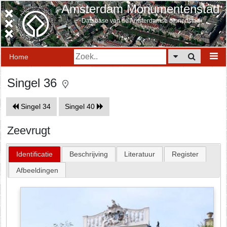
Amsterdam Monumentenstad
Database van de Amsterdamse binnenstad
Home
Singel 36
Singel 34
Singel 40
Zeevrugt
Identificatie
Beschrijving
Literatuur
Register
Afbeeldingen