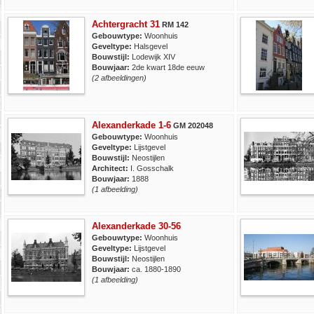
Achtergracht 31
RM 142
Gebouwtype:
Woonhuis
Geveltype:
Halsgevel
Bouwstijl:
Lodewijk XIV
Bouwjaar:
2de kwart 18de eeuw
(2 afbeeldingen)
Alexanderkade 1-6
GM 202048
Gebouwtype:
Woonhuis
Geveltype:
Lijstgevel
Bouwstijl:
Neostijlen
Architect:
I. Gosschalk
Bouwjaar:
1888
(1 afbeelding)
Alexanderkade 30-56
Gebouwtype:
Woonhuis
Geveltype:
Lijstgevel
Bouwstijl:
Neostijlen
Bouwjaar:
ca. 1880-1890
(1 afbeelding)