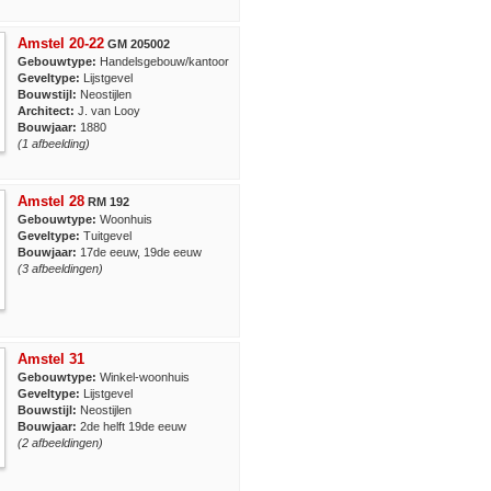
Amstel 20-22
GM 205002
Gebouwtype:
Handelsgebouw/kantoor
Geveltype:
Lijstgevel
Bouwstijl:
Neostijlen
Architect:
J. van Looy
Bouwjaar:
1880
(1 afbeelding)
Amstel 28
RM 192
Gebouwtype:
Woonhuis
Geveltype:
Tuitgevel
Bouwjaar:
17de eeuw, 19de eeuw
(3 afbeeldingen)
Amstel 31
Gebouwtype:
Winkel-woonhuis
Geveltype:
Lijstgevel
Bouwstijl:
Neostijlen
Bouwjaar:
2de helft 19de eeuw
(2 afbeeldingen)