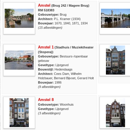
Amstel
(Brug 242 / Magere Brug)
RM 518383
Gebouwtype:
Brug
Architect:
P.L. Kramer (1934)
Bouwjaar:
1670, 1840, 1871, 1934
(15 afbeeldingen)
Amstel 1
(Stadhuis / Muziektheater
(Stopera))
Gebouwtype:
Bestuurs-/openbaar
gebouw
Geveltype:
Lijstgevel
Bouwstijl:
Hedendaags
Architect:
Cees Dam, Wilhelm
Holzbauer, Bernard Bijvoet, Gerard Holt
Bouwjaar:
1986
(9 afbeeldingen)
Amstel 8
Gebouwtype:
Woonhuis
Geveltype:
Lijstgevel
(3 afbeeldingen)