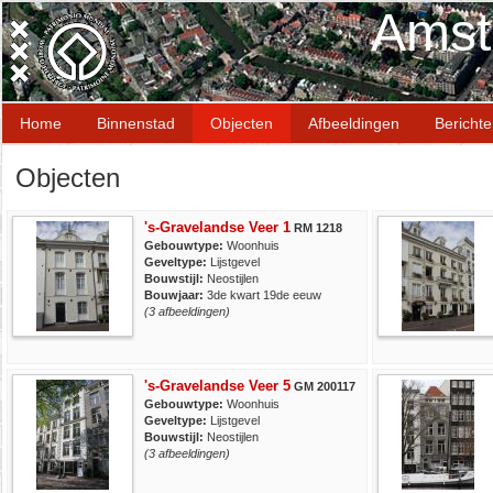
Amst
Home
Binnenstad
Objecten
Afbeeldingen
Bericht
Objecten
's-Gravelandse Veer 1
RM 1218
Gebouwtype:
Woonhuis
Geveltype:
Lijstgevel
Bouwstijl:
Neostijlen
Bouwjaar:
3de kwart 19de eeuw
(3 afbeeldingen)
's-Gravelandse Veer 5
GM 200117
Gebouwtype:
Woonhuis
Geveltype:
Lijstgevel
Bouwstijl:
Neostijlen
(3 afbeeldingen)