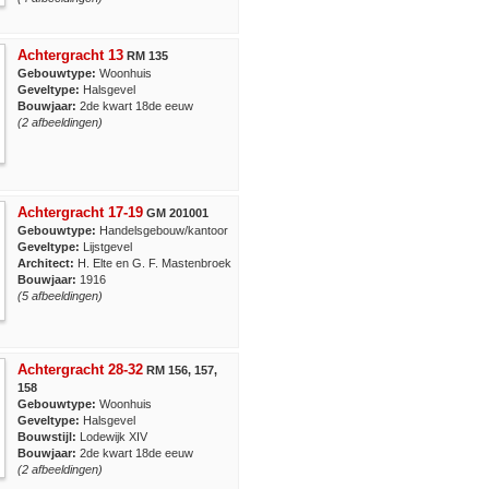
Achtergracht 13
RM 135
Gebouwtype:
Woonhuis
Geveltype:
Halsgevel
Bouwjaar:
2de kwart 18de eeuw
(2 afbeeldingen)
Achtergracht 17-19
GM 201001
Gebouwtype:
Handelsgebouw/kantoor
Geveltype:
Lijstgevel
Architect:
H. Elte en G. F. Mastenbroek
Bouwjaar:
1916
(5 afbeeldingen)
Achtergracht 28-32
RM 156, 157,
158
Gebouwtype:
Woonhuis
Geveltype:
Halsgevel
Bouwstijl:
Lodewijk XIV
Bouwjaar:
2de kwart 18de eeuw
(2 afbeeldingen)