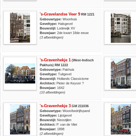
's-Gravelandse Veer 9
RM 1221
Gebouwtype:
Woonhuis
Geveltype:
Halsgevel
Bouwstijl:
Lodewijk XV
Bouwjaar:
2de kwart 18de eeuw
(3 afbeeldingen)
's-Gravenhekje 1
(West-Indisch
Pakhuis) RM 1222
Gebouwtype:
Pakhuis
Geveltype:
Tuitgevel
Bouwstijl:
Hollands Classicisme
Architect:
Pieter de Keyser ?
Bouwjaar:
1642
(10 afbeeldingen)
's-Gravenhekje 3
GM 211036
Gebouwtype:
Woon/bedrijfspand
Geveltype:
Lijstgevel
Bouwstijl:
Neostijlen
Architect:
P. van de Vliet
Bouwjaar:
1898
(2 afbeeldingen)