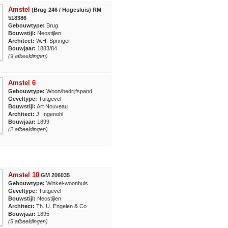
Amstel
(Brug 246 / Hogesluis) RM
518386
Gebouwtype:
Brug
Bouwstijl:
Neostijlen
Architect:
W.H. Springer
Bouwjaar:
1883/84
(9 afbeeldingen)
Amstel 6
Gebouwtype:
Woon/bedrijfspand
Geveltype:
Tuitgevel
Bouwstijl:
Art Nouveau
Architect:
J. Ingenohl
Bouwjaar:
1899
(2 afbeeldingen)
Amstel 10
GM 206035
Gebouwtype:
Winkel-woonhuis
Geveltype:
Tuitgevel
Bouwstijl:
Neostijlen
Architect:
Th. U. Engelen & Co
Bouwjaar:
1895
(5 afbeeldingen)