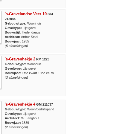
's-Gravelandse Veer 10
GM
212044
Gebouwtype:
Woonhuis
Geveltype:
Lijstgevel
Bouwstijl:
Hedendaags
Architect:
Arthur Staal
Bouwjaar:
1955
(5 afbeeldingen)
's-Gravenhekje 2
RM 1223
Gebouwtype:
Woonhuis
Geveltype:
Lijstgevel
Bouwjaar:
1ste kwart 19de eeuw
(3 afbeeldingen)
's-Gravenhekje 4
GM 211037
Gebouwtype:
Woon/bedrijfspand
Geveltype:
Lijstgevel
Architect:
W. Langhout
Bouwjaar:
1889
(2 afbeeldingen)