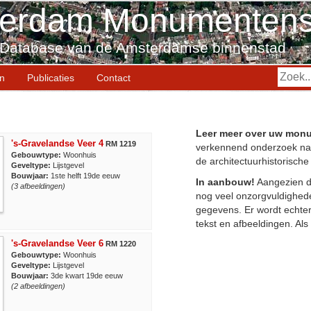
erdam Monumentens
Database van de Amsterdamse binnenstad
en
Publicaties
Contact
Leer meer over uw mon
's-Gravelandse Veer 4
RM 1219
verkennend onderzoek na
Gebouwtype:
Woonhuis
de architectuurhistorische
Geveltype:
Lijstgevel
Bouwjaar:
1ste helft 19de eeuw
In aanbouw!
Aangezien d
(3 afbeeldingen)
nog veel onzorgvuldighede
gegevens. Er wordt echter
tekst en afbeeldingen. Als
's-Gravelandse Veer 6
RM 1220
Gebouwtype:
Woonhuis
Geveltype:
Lijstgevel
Bouwjaar:
3de kwart 19de eeuw
(2 afbeeldingen)