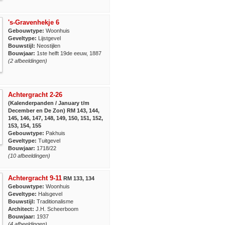
's-Gravenhekje 6
Gebouwtype:
Woonhuis
Geveltype:
Lijstgevel
Bouwstijl:
Neostijlen
Bouwjaar:
1ste helft 19de eeuw, 1887
(2 afbeeldingen)
Achtergracht 2-26
(Kalenderpanden / January t/m
December en De Zon) RM 143, 144,
145, 146, 147, 148, 149, 150, 151, 152,
153, 154, 155
Gebouwtype:
Pakhuis
Geveltype:
Tuitgevel
Bouwjaar:
1718/22
(10 afbeeldingen)
Achtergracht 9-11
RM 133, 134
Gebouwtype:
Woonhuis
Geveltype:
Halsgevel
Bouwstijl:
Traditionalisme
Architect:
J.H. Scheerboom
Bouwjaar:
1937
(4 afbeeldingen)