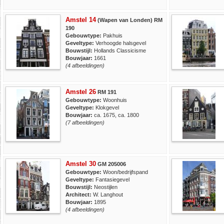
Amstel 14
(Wapen van Londen) RM
190
Gebouwtype:
Pakhuis
Geveltype:
Verhoogde halsgevel
Bouwstijl:
Hollands Classicisme
Bouwjaar:
1661
(4 afbeeldingen)
Amstel 26
RM 191
Gebouwtype:
Woonhuis
Geveltype:
Klokgevel
Bouwjaar:
ca. 1675, ca. 1800
(7 afbeeldingen)
Amstel 30
GM 205006
Gebouwtype:
Woon/bedrijfspand
Geveltype:
Fantasiegevel
Bouwstijl:
Neostijlen
Architect:
W. Langhout
Bouwjaar:
1895
(4 afbeeldingen)