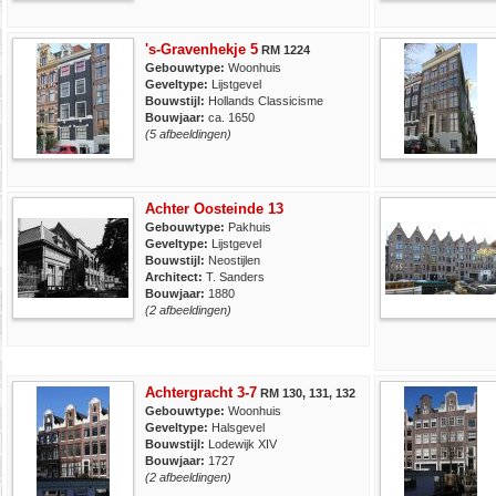
's-Gravenhekje 5
RM 1224
Gebouwtype:
Woonhuis
Geveltype:
Lijstgevel
Bouwstijl:
Hollands Classicisme
Bouwjaar:
ca. 1650
(5 afbeeldingen)
Achter Oosteinde 13
Gebouwtype:
Pakhuis
Geveltype:
Lijstgevel
Bouwstijl:
Neostijlen
Architect:
T. Sanders
Bouwjaar:
1880
(2 afbeeldingen)
Achtergracht 3-7
RM 130, 131, 132
Gebouwtype:
Woonhuis
Geveltype:
Halsgevel
Bouwstijl:
Lodewijk XIV
Bouwjaar:
1727
(2 afbeeldingen)