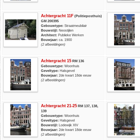
Achtergracht 11F
(Politieposthuis)
GM 200395
Gebouwtype:
Straatmeubilair
Bouwstijl:
Neostijlen
Architect:
Publieke Werken
Bouwjaar:
ca. 1900
(2 afbeeldingen)
Achtergracht 15
RM 136
Gebouwtype:
Woonhuis
Geveltype:
Halsgevel
Bouwjaar:
2de kwart 18de eeuw
(2 afbeeldingen)
Achtergracht 21-25
RM 137, 138,
139
Gebouwtype:
Woonhuis
Geveltype:
Halsgevel
Bouwstijl:
Lodewijk XIV
Bouwjaar:
2de kwart 18de eeuw
(2 afbeeldingen)