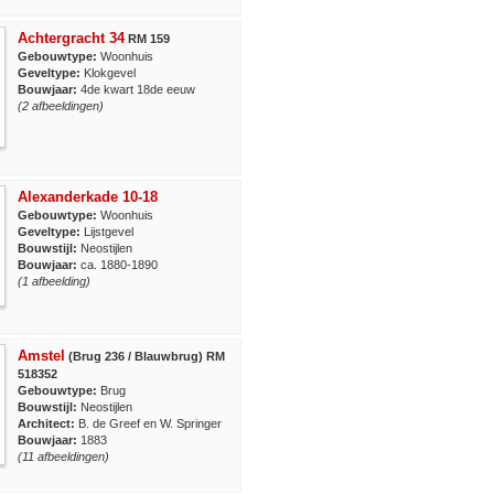
Achtergracht 34
RM 159
Gebouwtype:
Woonhuis
Geveltype:
Klokgevel
Bouwjaar:
4de kwart 18de eeuw
(2 afbeeldingen)
Alexanderkade 10-18
Gebouwtype:
Woonhuis
Geveltype:
Lijstgevel
Bouwstijl:
Neostijlen
Bouwjaar:
ca. 1880-1890
(1 afbeelding)
Amstel
(Brug 236 / Blauwbrug) RM
518352
Gebouwtype:
Brug
Bouwstijl:
Neostijlen
Architect:
B. de Greef en W. Springer
Bouwjaar:
1883
(11 afbeeldingen)